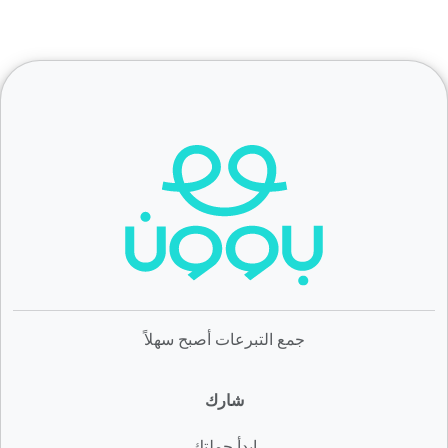
جمع التبرعات أصبح سهلاً
شارك
ابدأ حملتك